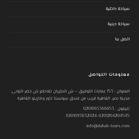
سياحة داخلية
سياحة دينية
اتصل بنا
معلومات التواصل
العنوان : 153 عمارات التوفيق – ش الطيران تقاطع ش خضر التونى,
مدينة نصر, القاهرة قريب من فندق سونستا تاور وكازينو القاهرة
تليفون : 0201065366653
0201093632424-0201204204545
info@dahab-tours.com