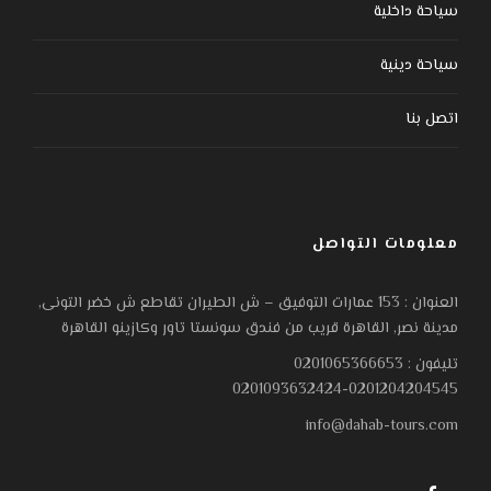
سياحة داخلية
سياحة دينية
اتصل بنا
معلومات التواصل
العنوان : 153 عمارات التوفيق – ش الطيران تقاطع ش خضر التونى,
مدينة نصر, القاهرة قريب من فندق سونستا تاور وكازينو القاهرة
تليفون : 0201065366653
0201093632424-0201204204545
info@dahab-tours.com