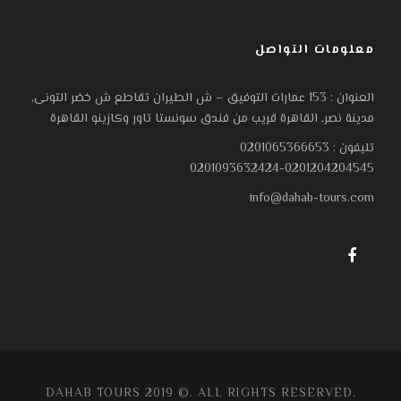
معلومات التواصل
العنوان : 153 عمارات التوفيق – ش الطيران تقاطع ش خضر التونى,
مدينة نصر, القاهرة قريب من فندق سونستا تاور وكازينو القاهرة
تليفون : 0201065366653
0201093632424-0201204204545
info@dahab-tours.com
DAHAB TOURS 2019 ©. ALL RIGHTS RESERVED.