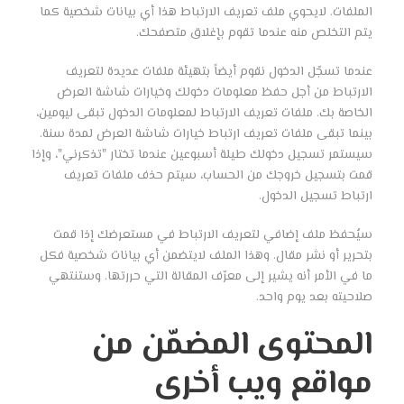
الملفات. لايحوي ملف تعريف الارتباط هذا أي بيانات شخصية كما
يتم التخلص منه عندما تقوم بإغلاق متصفحك.
عندما تسجّل الدخول نقوم أيضاً بتهيئة ملفات عديدة لتعريف
الارتباط من أجل حفظ معلومات دخولك وخيارات شاشة العرض
الخاصة بك. ملفات تعريف الارتباط لمعلومات الدخول تبقى ليومين،
بينما تبقى ملفات تعريف ارتباط خيارات شاشة العرض لمدة سنة.
سيستمر تسجيل دخولك طيلة أسبوعين عندما تختار "تذكرني"، وإذا
قمت بتسجيل خروجك من الحساب، سيتم حذف ملفات تعريف
ارتباط تسجيل الدخول.
سيُحفظ ملف إضافي لتعريف الارتباط في مستعرضك إذا قمت
بتحرير أو نشر مقال. وهذا الملف لايتضمن أي بيانات شخصية فكل
ما في الأمر أنه يشير إلى معرّف المقالة التي حررتها. وستنتهي
صلاحيته بعد يوم واحد.
المحتوى المضمّن من
مواقع ويب أخرى