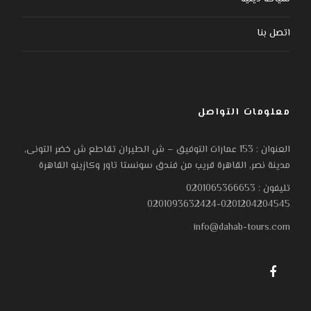
اتصل بنا
معلومات التواصل
العنوان : 153 عمارات التوفيق – ش الطيران تقاطع ش خضر التونى,
مدينة نصر, القاهرة قريب من فندق سونستا تاور وكازينو القاهرة
تليفون : 0201065366653
0201093632424-0201204204545
info@dahab-tours.com